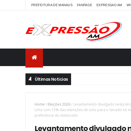
PREFEITURA DE MANAUS
FANPAGE
EXPRESSAO AM
W
Últimas Noticias
Home
/
Eleições 2026
/
Levantamento divulgado nesta terç
Lima com 15% das intenções de voto para o Senado no A
preferência do eleitorado
Levantamento divulgado ne