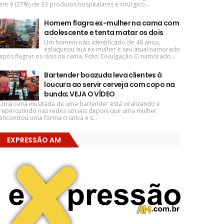
em 9 (27%) de 33 produtos hospitalares e cirúrgico...
Homem flagra ex-mulher na cama com
adolescente e tenta matar os dois
Um homem não identificado de 48 anos,
esfaqueou sua ex-mulher e seu atual namorado
após flagrar os dois na cama. Foto: Divulgação O namorado...
Bartender boazuda leva clientes à
loucura ao servir cerveja com copo na
bunda; VEJA O VÍDEO
Uma cena inusitada de uma bartender está viralizando e
repercutindo nas redes sociais depois que uma mulher
encontrou uma forma criativa e s...
EXPRESSÃO AM