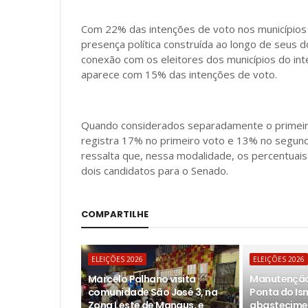
Com 22% das intenções de voto nos municípios 
presença política construída ao longo de seus
conexão com os eleitores dos municípios do inte
aparece com 15% das intenções de voto.
Quando considerados separadamente o primeiro
registra 17% no primeiro voto e 13% no segund
ressalta que, nessa modalidade, os percentuai
dois candidatos para o Senado.
COMPARTILHE
ELEIÇÕES 2026
ELEIÇÕES 2026
Marcelo Palhano visita
Manutenção
comunidade São José 3, na
Ponta do Is
Zona Leste de Manaus, e
abastecime