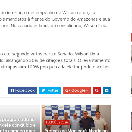
do interior, o desempenho de Wilson reforça a
 dois mandatos à frente do Governo do Amazonas e sua
rior. No cenário estimulado consolidado, Wilson Lima
 e o segundo votos para o Senado, Wilson Lima
o, alcançando 30% de citações totais. O levantamento
s ultrapassam 100% porque cada eleitor pode escolher
Facebook
Twitter
Google+
 programada na
ELEIÇÕES 2026
mael é concluída e
nto começa a ser
Prefeito de Manicoré, filiado ao