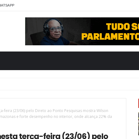
HATSAPP
a-feira (23/06) pelo Direto ao Ponto Pesquisas mostra Wilson
mazonas e forte desempenho no interior, onde alcança 22% da
sta terça-feira (23/06) pelo