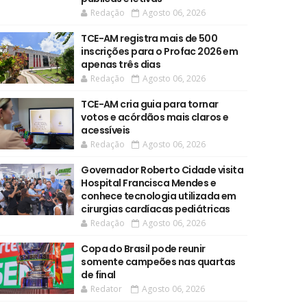
Redação
Agosto 06, 2026
TCE-AM registra mais de 500
inscrições para o Profac 2026 em
apenas três dias
Redação
Agosto 06, 2026
TCE-AM cria guia para tornar
votos e acórdãos mais claros e
acessíveis
Redação
Agosto 06, 2026
Governador Roberto Cidade visita
Hospital Francisca Mendes e
conhece tecnologia utilizada em
cirurgias cardíacas pediátricas
Redação
Agosto 06, 2026
Copa do Brasil pode reunir
somente campeões nas quartas
de final
Redator
Agosto 06, 2026