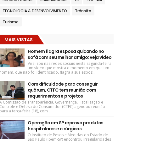
TECNOLOGIA & DESENVOLVIMENTO
Trânsito
Turismo
MAIS VISTAS
Homem flagra esposa quicando no
sofá com seu melhor amigo; veja vídeo
Viralizou nas redes sociais nesta segunda-feira
um vídeo que mostra o momento em que um
homem, que não foi identificado, flagra a sua espos...
Com dificuldade para conseguir
quórum, CTFC tem reunião com
requerimentos e projetos
A Comissão de Transparência, Governança, Fiscalização e
Controle e Defesa do Consumidor (CTFC) agendou reunião
para a terça-feira (18), com ...
Operação em SP reprova produtos
hospitalares e cirúrgicos
O Instituto de Pesos e Medidas do Estado de
São Paulo (Ipem-SP) encontrou irregularidades