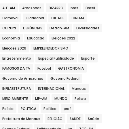
ALE-AM
Amazonas
BIZARRO
bras
Brasil
Carnaval
Cidadania
CIDADE
CINEMA
Cultura
DENÚNCIAS
Detran-AM
Diversidades
Economia
Educação
Eleições 2022
Eleições 2026
EMPREENDEDORISMO
Entretenimento
Especial Publicidade
Esporte
FAMOSOS DA TV
Futebol
GASTRONOMIA
Governo do Amazonas
Governo Federal
INFRAESTRUTURA
INTERNACIONAL
Manaus
MEIO AMBIENTE
MP-AM
MUNDO
Policia
Polícia
POLITICA
Política
pref
Prefeitura de Manaus
RELIGIÃO
SAUDE
Saúde
Senado Federal
Solidariedade
tc
TCE-AM