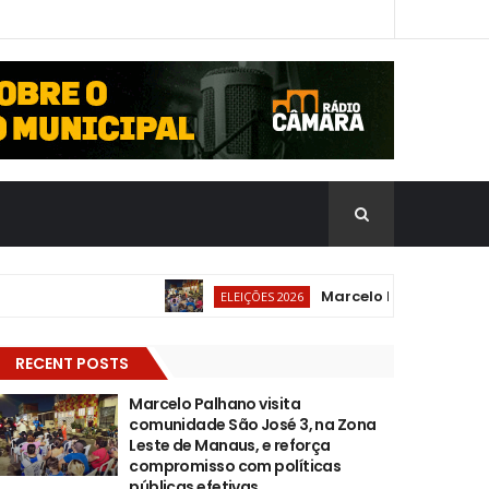
Marcelo Palhano visita co
ELEIÇÕES 2026
RECENT POSTS
Marcelo Palhano visita
comunidade São José 3, na Zona
Leste de Manaus, e reforça
compromisso com políticas
públicas efetivas