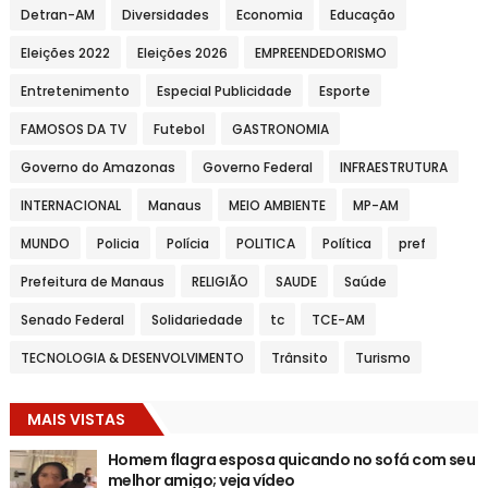
Detran-AM
Diversidades
Economia
Educação
Eleições 2022
Eleições 2026
EMPREENDEDORISMO
Entretenimento
Especial Publicidade
Esporte
FAMOSOS DA TV
Futebol
GASTRONOMIA
Governo do Amazonas
Governo Federal
INFRAESTRUTURA
INTERNACIONAL
Manaus
MEIO AMBIENTE
MP-AM
MUNDO
Policia
Polícia
POLITICA
Política
pref
Prefeitura de Manaus
RELIGIÃO
SAUDE
Saúde
Senado Federal
Solidariedade
tc
TCE-AM
TECNOLOGIA & DESENVOLVIMENTO
Trânsito
Turismo
MAIS VISTAS
Homem flagra esposa quicando no sofá com seu
melhor amigo; veja vídeo