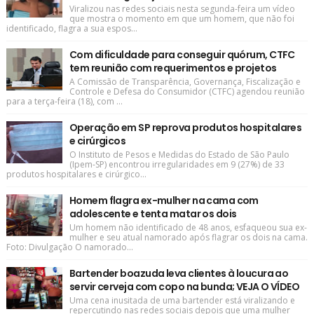
Viralizou nas redes sociais nesta segunda-feira um vídeo
que mostra o momento em que um homem, que não foi
identificado, flagra a sua espos...
Com dificuldade para conseguir quórum, CTFC
tem reunião com requerimentos e projetos
A Comissão de Transparência, Governança, Fiscalização e
Controle e Defesa do Consumidor (CTFC) agendou reunião
para a terça-feira (18), com ...
Operação em SP reprova produtos hospitalares
e cirúrgicos
O Instituto de Pesos e Medidas do Estado de São Paulo
(Ipem-SP) encontrou irregularidades em 9 (27%) de 33
produtos hospitalares e cirúrgico...
Homem flagra ex-mulher na cama com
adolescente e tenta matar os dois
Um homem não identificado de 48 anos, esfaqueou sua ex-
mulher e seu atual namorado após flagrar os dois na cama.
Foto: Divulgação O namorado...
Bartender boazuda leva clientes à loucura ao
servir cerveja com copo na bunda; VEJA O VÍDEO
Uma cena inusitada de uma bartender está viralizando e
repercutindo nas redes sociais depois que uma mulher