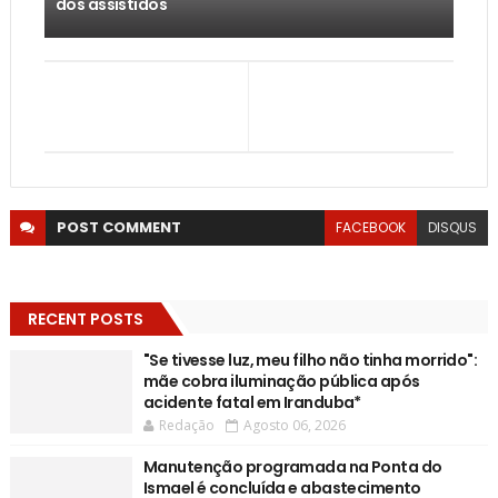
dos assistidos
POST
COMMENT
FACEBOOK
DISQUS
RECENT POSTS
"Se tivesse luz, meu filho não tinha morrido":
mãe cobra iluminação pública após
acidente fatal em Iranduba*
Redação
Agosto 06, 2026
Manutenção programada na Ponta do
Ismael é concluída e abastecimento