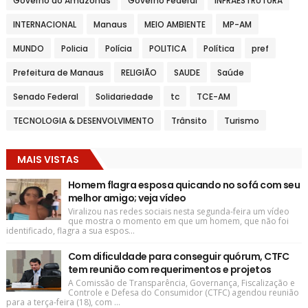
Governo do Amazonas
Governo Federal
INFRAESTRUTURA
INTERNACIONAL
Manaus
MEIO AMBIENTE
MP-AM
MUNDO
Policia
Polícia
POLITICA
Política
pref
Prefeitura de Manaus
RELIGIÃO
SAUDE
Saúde
Senado Federal
Solidariedade
tc
TCE-AM
TECNOLOGIA & DESENVOLVIMENTO
Trânsito
Turismo
MAIS VISTAS
Homem flagra esposa quicando no sofá com seu
melhor amigo; veja vídeo
Viralizou nas redes sociais nesta segunda-feira um vídeo
que mostra o momento em que um homem, que não foi
identificado, flagra a sua espos...
Com dificuldade para conseguir quórum, CTFC
tem reunião com requerimentos e projetos
A Comissão de Transparência, Governança, Fiscalização e
Controle e Defesa do Consumidor (CTFC) agendou reunião
para a terça-feira (18), com ...