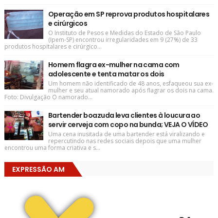
Operação em SP reprova produtos hospitalares
e cirúrgicos
O Instituto de Pesos e Medidas do Estado de São Paulo
(Ipem-SP) encontrou irregularidades em 9 (27%) de 33
produtos hospitalares e cirúrgico...
Homem flagra ex-mulher na cama com
adolescente e tenta matar os dois
Um homem não identificado de 48 anos, esfaqueou sua ex-
mulher e seu atual namorado após flagrar os dois na cama.
Foto: Divulgação O namorado...
Bartender boazuda leva clientes à loucura ao
servir cerveja com copo na bunda; VEJA O VÍDEO
Uma cena inusitada de uma bartender está viralizando e
repercutindo nas redes sociais depois que uma mulher
encontrou uma forma criativa e s...
EXPRESSÃO AM