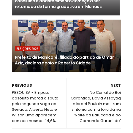
concluída e abastecimento começa a ser
retomado de forma gradativa em Manaus
ELEIÇÕES 2026
Prefeito de Manicoré, filiado ao partido de Omar
Aziz, declara apoio a Roberto Cidade
PREVIOUS
NEXT
PESQUISA - Empate
No Curral do Boi
absoluto marca disputa
Garantido, David Assayag
pela segunda vaga ao
e Israel Paulain mostram
Senado; Alberto Neto e
sintonia com a torcida na
Wilson Lima aparecem
‘Noite da Batucada e do
com os mesmos 14,6%
Comando Garantido’