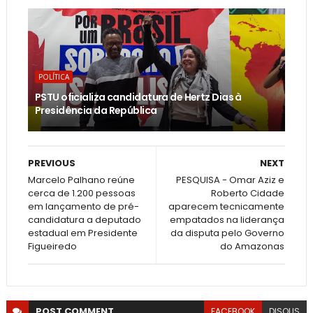
POLÍTICA
PSTU oficializa candidatura de Hertz Dias à
Presidência da República
PREVIOUS
NEXT
Marcelo Palhano reúne
PESQUISA - Omar Aziz e
cerca de 1.200 pessoas
Roberto Cidade
em lançamento de pré-
aparecem tecnicamente
candidatura a deputado
empatados na liderança
estadual em Presidente
da disputa pelo Governo
Figueiredo
do Amazonas
POST
COMMENT
FACEBOOK
DISQUS