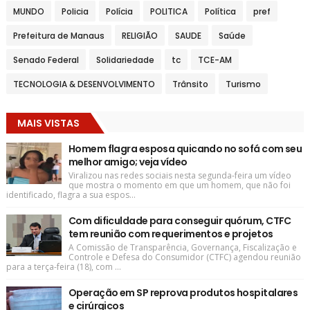
MUNDO
Policia
Polícia
POLITICA
Política
pref
Prefeitura de Manaus
RELIGIÃO
SAUDE
Saúde
Senado Federal
Solidariedade
tc
TCE-AM
TECNOLOGIA & DESENVOLVIMENTO
Trânsito
Turismo
MAIS VISTAS
Homem flagra esposa quicando no sofá com seu
melhor amigo; veja vídeo
Viralizou nas redes sociais nesta segunda-feira um vídeo
que mostra o momento em que um homem, que não foi
identificado, flagra a sua espos...
Com dificuldade para conseguir quórum, CTFC
tem reunião com requerimentos e projetos
A Comissão de Transparência, Governança, Fiscalização e
Controle e Defesa do Consumidor (CTFC) agendou reunião
para a terça-feira (18), com ...
Operação em SP reprova produtos hospitalares
e cirúrgicos