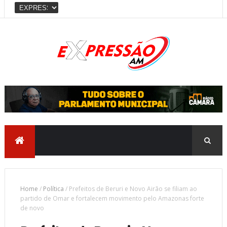
Home
/
Política
/
Prefeitos de Beruri e Novo Airão se filiam ao
partido de Omar e fortalecem movimento pelo Amazonas forte
de novo