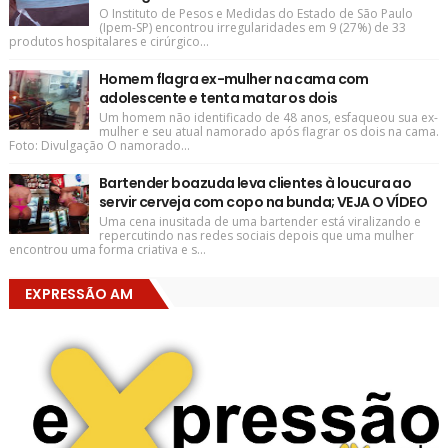
O Instituto de Pesos e Medidas do Estado de São Paulo
(Ipem-SP) encontrou irregularidades em 9 (27%) de 33
produtos hospitalares e cirúrgico...
Homem flagra ex-mulher na cama com
adolescente e tenta matar os dois
Um homem não identificado de 48 anos, esfaqueou sua ex-
mulher e seu atual namorado após flagrar os dois na cama.
Foto: Divulgação O namorado...
Bartender boazuda leva clientes à loucura ao
servir cerveja com copo na bunda; VEJA O VÍDEO
Uma cena inusitada de uma bartender está viralizando e
repercutindo nas redes sociais depois que uma mulher
encontrou uma forma criativa e s...
EXPRESSÃO AM