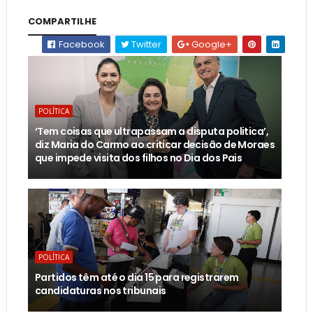
COMPARTILHE
Facebook
Twitter
Google+
POLÍTICA
‘Tem coisas que ultrapassam a disputa politica’,
diz Maria do Carmo ao criticar decisão de Moraes
que impede visita dos filhos no Dia dos Pais
POLÍTICA
Partidos têm até o dia 15 para registrarem
candidaturas nos tribunais