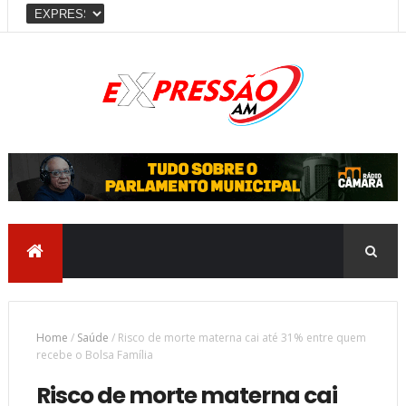
Home
/
Saúde
/
Risco de morte materna cai até 31% entre quem
recebe o Bolsa Família
Risco de morte materna cai