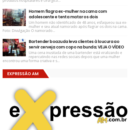
produtos hospitalares e cirúrgico...
Homem flagra ex-mulher na cama com
adolescente e tenta matar os dois
Um homem não identificado de 48 anos, esfaqueou sua ex-
mulher e seu atual namorado após flagrar os dois na cama.
Foto: Divulgação O namorado...
Bartender boazuda leva clientes à loucura ao
servir cerveja com copo na bunda; VEJA O VÍDEO
Uma cena inusitada de uma bartender está viralizando e
repercutindo nas redes sociais depois que uma mulher
encontrou uma forma criativa e s...
EXPRESSÃO AM