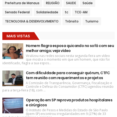
Prefeitura de Manaus
RELIGIÃO
SAUDE
Saúde
Senado Federal
Solidariedade
tc
TCE-AM
TECNOLOGIA & DESENVOLVIMENTO
Trânsito
Turismo
MAIS VISTAS
Homem flagra esposa quicando no sofá com seu
melhor amigo; veja vídeo
Viralizou nas redes sociais nesta segunda-feira um vídeo
que mostra o momento em que um homem, que não foi
identificado, flagra a sua espos...
Com dificuldade para conseguir quórum, CTFC
tem reunião com requerimentos e projetos
A Comissão de Transparência, Governança, Fiscalização e
Controle e Defesa do Consumidor (CTFC) agendou reunião
para a terça-feira (18), com ...
Operação em SP reprova produtos hospitalares
e cirúrgicos
O Instituto de Pesos e Medidas do Estado de São Paulo
(Ipem-SP) encontrou irregularidades em 9 (27%) de 33