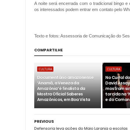
A noite será encerrada com o tradicional bingo 
os interessados podem entrar em contato pelo W
Texto e fotos: Assessoria de Comunicação do S
COMPARTILHE
CULTURA
CULTURA
Documentário amazonense
No Curral do
‘Anamã, a Veneza da
David Assaya
Amazônia’ é finalista da
mostram si
Mostra Oficial Saberes
torcida na 
Amazônicos, em Boa Vista
e do Coman
PREVIOUS
Defensoria leva ações do Maio Laranja a escolas