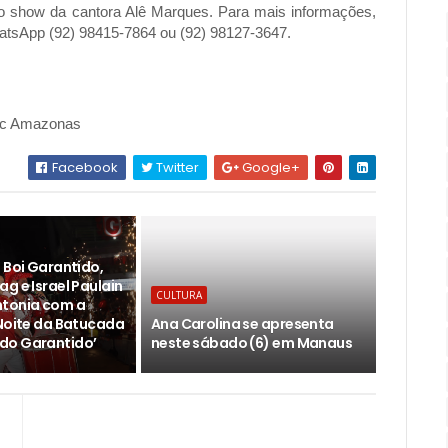
e o show da cantora Alê Marques. Para mais informações,
hatsApp (92) 98415-7864 ou (92) 98127-3647.
esc Amazonas
Facebook
Twitter
Google+
 Boi Garantido,
g e Israel Paulain
CULTURA
ntonia com a
‘Noite da Batucada
Ana Carolina se apresenta
do Garantido’
neste sábado (6) em Manaus