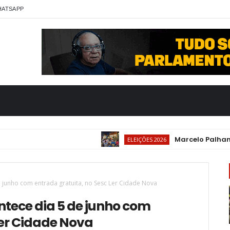
HATSAPP
Marcelo Palhano vis
ELEIÇÕES 2026
e junho com entrada gratuita, no Sesc Ler Cidade Nova
ntece dia 5 de junho com
Ler Cidade Nova