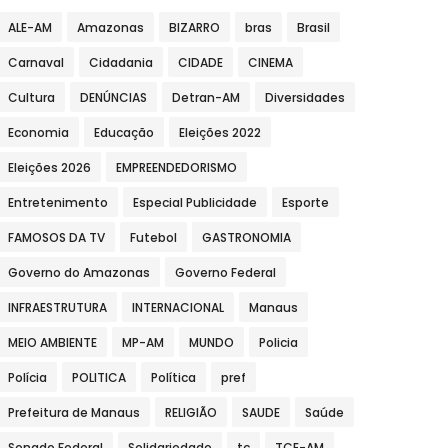
ALE-AM
Amazonas
BIZARRO
bras
Brasil
Carnaval
Cidadania
CIDADE
CINEMA
Cultura
DENÚNCIAS
Detran-AM
Diversidades
Economia
Educação
Eleições 2022
Eleições 2026
EMPREENDEDORISMO
Entretenimento
Especial Publicidade
Esporte
FAMOSOS DA TV
Futebol
GASTRONOMIA
Governo do Amazonas
Governo Federal
INFRAESTRUTURA
INTERNACIONAL
Manaus
MEIO AMBIENTE
MP-AM
MUNDO
Policia
Polícia
POLITICA
Política
pref
Prefeitura de Manaus
RELIGIÃO
SAUDE
Saúde
Senado Federal
Solidariedade
tc
TCE-AM