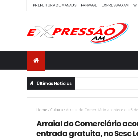
PREFEITURA DE MANAUS
FANPAGE
EXPRESSAO AM
W
Últimas Noticias
Home
/
Cultura
/
Arraial do Comerciário acontece dia 5 d
Arraial do Comerciário aco
entrada gratuita, no Sesc 