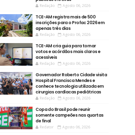
Redação
Agosto 06, 2026
TCE-AM registra mais de 500
inscrições para o Profac 2026 em
apenas três dias
Redação
Agosto 06, 2026
TCE-AM cria guia para tornar
votos e acórdãos mais claros e
acessíveis
Redação
Agosto 06, 2026
Governador Roberto Cidade visita
Hospital Francisca Mendes e
conhece tecnologia utilizada em
cirurgias cardíacas pediátricas
Redação
Agosto 06, 2026
Copa do Brasil pode reunir
somente campeões nas quartas
de final
Redator
Agosto 06, 2026