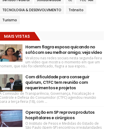
TECNOLOGIA & DESENVOLVIMENTO
Trânsito
Turismo
MAIS VISTAS
Homem flagra esposa quicando no
sofá com seu melhor amigo; veja vídeo
Viralizou nas redes sociais nesta segunda-feira
um vídeo que mostra o momento em que um
homem, que não foi identificado, flagra a sua espos...
Com dificuldade para conseguir
quórum, CTFC tem reunião com
requerimentos e projetos
A Comissão de Transparência, Governança, Fiscalização e
Controle e Defesa do Consumidor (CTFC) agendou reunião
para a terça-feira (18), com ...
Operação em SP reprova produtos
hospitalares e cirúrgicos
O Instituto de Pesos e Medidas do Estado de
São Paulo (Ipem-SP) encontrou irregularidades