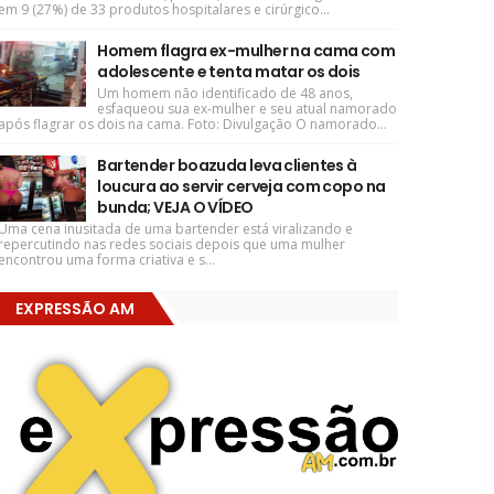
em 9 (27%) de 33 produtos hospitalares e cirúrgico...
Homem flagra ex-mulher na cama com
adolescente e tenta matar os dois
Um homem não identificado de 48 anos,
esfaqueou sua ex-mulher e seu atual namorado
após flagrar os dois na cama. Foto: Divulgação O namorado...
Bartender boazuda leva clientes à
loucura ao servir cerveja com copo na
bunda; VEJA O VÍDEO
Uma cena inusitada de uma bartender está viralizando e
repercutindo nas redes sociais depois que uma mulher
encontrou uma forma criativa e s...
EXPRESSÃO AM