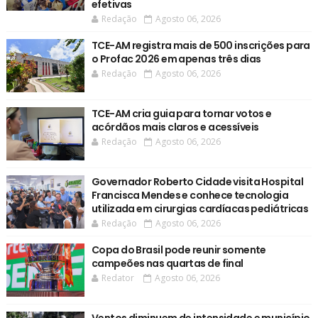
efetivas
Redação
Agosto 06, 2026
TCE-AM registra mais de 500 inscrições para
o Profac 2026 em apenas três dias
Redação
Agosto 06, 2026
TCE-AM cria guia para tornar votos e
acórdãos mais claros e acessíveis
Redação
Agosto 06, 2026
Governador Roberto Cidade visita Hospital
Francisca Mendes e conhece tecnologia
utilizada em cirurgias cardíacas pediátricas
Redação
Agosto 06, 2026
Copa do Brasil pode reunir somente
campeões nas quartas de final
Redator
Agosto 06, 2026
Ventos diminuem de intensidade e município