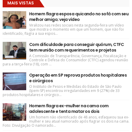
MAIS VISTAS
Homem flagra esposa quicando no sofá com seu
melhor amigo; veja vídeo
Viralizou nas redes sociais nesta segunda-feira um vídeo
que mostra o momento em que um homem, que não foi
identificado, flagra a sua espos...
Com dificuldade para conseguir quórum, CTFC
tem reunião com requerimentos e projetos
A Comissão de Transparência, Governança, Fiscalização e
Controle e Defesa do Consumidor (CTFC) agendou reunião
para a terça-feira (18), com ...
Operação em SP reprova produtos hospitalares
e cirúrgicos
O Instituto de Pesos e Medidas do Estado de São Paulo
(Ipem-SP) encontrou irregularidades em 9 (27%) de 33
produtos hospitalares e cirúrgico...
Homem flagra ex-mulher na cama com
adolescente e tenta matar os dois
Um homem não identificado de 48 anos, esfaqueou sua ex-
mulher e seu atual namorado após flagrar os dois na cama.
Foto: Divulgação O namorado...