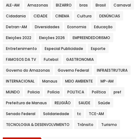
ALE-AM
Amazonas
BIZARRO
bras
Brasil
Carnaval
Cidadania
CIDADE
CINEMA
Cultura
DENÚNCIAS
Detran-AM
Diversidades
Economia
Educação
Eleições 2022
Eleições 2026
EMPREENDEDORISMO
Entretenimento
Especial Publicidade
Esporte
FAMOSOS DA TV
Futebol
GASTRONOMIA
Governo do Amazonas
Governo Federal
INFRAESTRUTURA
INTERNACIONAL
Manaus
MEIO AMBIENTE
MP-AM
MUNDO
Policia
Polícia
POLITICA
Política
pref
Prefeitura de Manaus
RELIGIÃO
SAUDE
Saúde
Senado Federal
Solidariedade
tc
TCE-AM
TECNOLOGIA & DESENVOLVIMENTO
Trânsito
Turismo