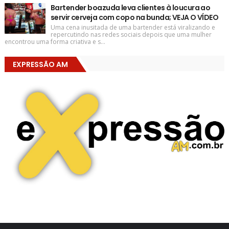
Bartender boazuda leva clientes à loucura ao
servir cerveja com copo na bunda; VEJA O VÍDEO
Uma cena inusitada de uma bartender está viralizando e
repercutindo nas redes sociais depois que uma mulher
encontrou uma forma criativa e s...
EXPRESSÃO AM