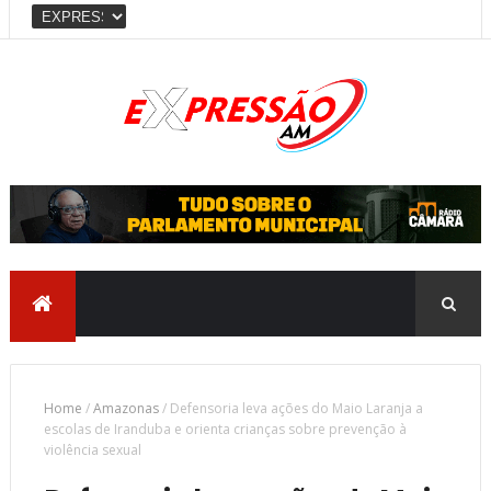
Home
/
Amazonas
/
Defensoria leva ações do Maio Laranja a
escolas de Iranduba e orienta crianças sobre prevenção à
violência sexual