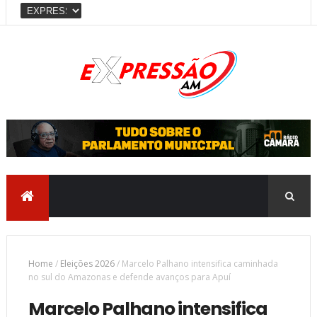
Home
/
Eleições 2026
/
Marcelo Palhano intensifica caminhada
no sul do Amazonas e defende avanços para Apuí
Marcelo Palhano intensifica