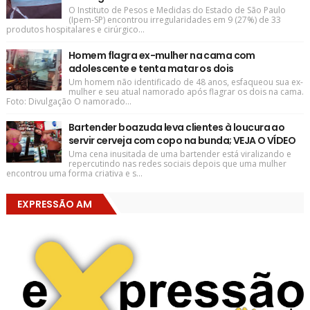
O Instituto de Pesos e Medidas do Estado de São Paulo
(Ipem-SP) encontrou irregularidades em 9 (27%) de 33
produtos hospitalares e cirúrgico...
Homem flagra ex-mulher na cama com
adolescente e tenta matar os dois
Um homem não identificado de 48 anos, esfaqueou sua ex-
mulher e seu atual namorado após flagrar os dois na cama.
Foto: Divulgação O namorado...
Bartender boazuda leva clientes à loucura ao
servir cerveja com copo na bunda; VEJA O VÍDEO
Uma cena inusitada de uma bartender está viralizando e
repercutindo nas redes sociais depois que uma mulher
encontrou uma forma criativa e s...
EXPRESSÃO AM