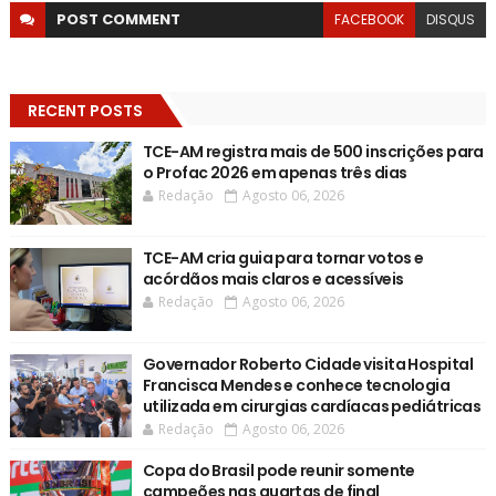
POST
COMMENT
FACEBOOK
DISQUS
RECENT POSTS
TCE-AM registra mais de 500 inscrições para
o Profac 2026 em apenas três dias
Redação
Agosto 06, 2026
TCE-AM cria guia para tornar votos e
acórdãos mais claros e acessíveis
Redação
Agosto 06, 2026
Governador Roberto Cidade visita Hospital
Francisca Mendes e conhece tecnologia
utilizada em cirurgias cardíacas pediátricas
Redação
Agosto 06, 2026
Copa do Brasil pode reunir somente
campeões nas quartas de final