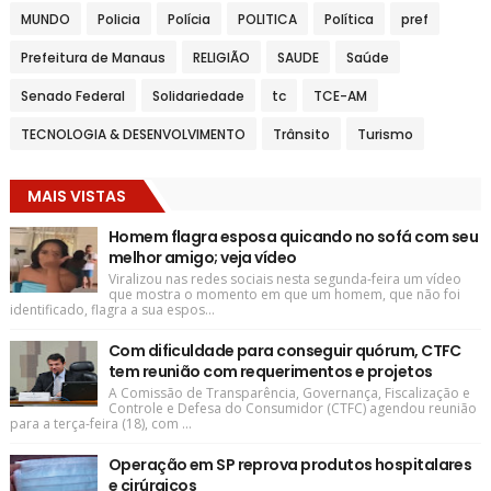
MUNDO
Policia
Polícia
POLITICA
Política
pref
Prefeitura de Manaus
RELIGIÃO
SAUDE
Saúde
Senado Federal
Solidariedade
tc
TCE-AM
TECNOLOGIA & DESENVOLVIMENTO
Trânsito
Turismo
MAIS VISTAS
Homem flagra esposa quicando no sofá com seu
melhor amigo; veja vídeo
Viralizou nas redes sociais nesta segunda-feira um vídeo
que mostra o momento em que um homem, que não foi
identificado, flagra a sua espos...
Com dificuldade para conseguir quórum, CTFC
tem reunião com requerimentos e projetos
A Comissão de Transparência, Governança, Fiscalização e
Controle e Defesa do Consumidor (CTFC) agendou reunião
para a terça-feira (18), com ...
Operação em SP reprova produtos hospitalares
e cirúrgicos