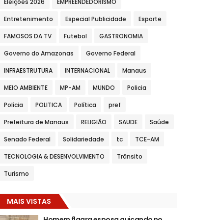
Eleições 2026
EMPREENDEDORISMO
Entretenimento
Especial Publicidade
Esporte
FAMOSOS DA TV
Futebol
GASTRONOMIA
Governo do Amazonas
Governo Federal
INFRAESTRUTURA
INTERNACIONAL
Manaus
MEIO AMBIENTE
MP-AM
MUNDO
Policia
Polícia
POLITICA
Política
pref
Prefeitura de Manaus
RELIGIÃO
SAUDE
Saúde
Senado Federal
Solidariedade
tc
TCE-AM
TECNOLOGIA & DESENVOLVIMENTO
Trânsito
Turismo
MAIS VISTAS
Homem flagra esposa quicando no