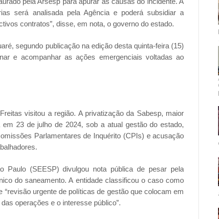
staurado pela Arsesp para apurar as causas do incidente. A
as será analisada pela Agência e poderá subsidiar a
ivos contratos”, disse, em nota, o governo do estado.
ré, segundo publicação na edição desta quinta-feira (15)
denar e acompanhar as ações emergenciais voltadas ao
 Freitas visitou a região. A privatização da Sabesp, maior
 em 23 de julho de 2024, sob a atual gestão do estado,
omissões Parlamentares de Inquérito (CPIs) e acusação
abalhadores.
o Paulo (SEESP) divulgou nota pública de pesar pela
nico do saneamento. A entidade classificou o caso como
e “revisão urgente de políticas de gestão que colocam em
 das operações e o interesse público”.