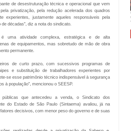
pante de desestruturação técnica e operacional que vem
pela privatização, pela redução acelerada dos quadros
nte experientes, justamente aqueles responsáveis pela
e décadas”, diz a nota do sindicato.
 é uma atividade complexa, estratégica e de alta
apenas de equipamentos, mas sobretudo de mão de obra
amento permanente.
anceiros de curto prazo, com sucessivos programas de
ipes e substituição de trabalhadores experientes por
ete-se esse patrimônio técnico indispensável à segurança
dos à população”, mencionou o SEESP.
as públicas que antecedeu a venda, o Sindicato dos
te do Estado de São Paulo (Sintaema) avaliou, já na
s fatores decisivos, com menor peso do governo e de suas
sões realizadas desde a privatização da Sabesp e,