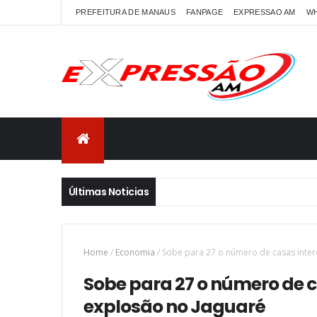
PREFEITURA DE MANAUS
FANPAGE
EXPRESSAO AM
W
Últimas Noticias
Home
/
Economia
/
Sobe para 27 o número de casas inter
Sobe para 27 o número de 
explosão no Jaguaré