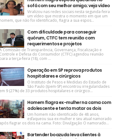
sofá com seu melhor amigo; veja vídeo
Viralizou nas redes sociais nesta segunda-feira
um vídeo que mostra o momento em que um
homem, que não foi identificado, flagra a sua espos...
Com dificuldade para conseguir
quórum, CTFC tem reunião com
requerimentos e projetos
A Comissão de Transparência, Governança, Fiscalização e
Controle e Defesa do Consumidor (CTFC) agendou reunião
para a terça-feira (18), com ...
Operação em SP reprova produtos
hospitalares e cirúrgicos
O Instituto de Pesos e Medidas do Estado de
São Paulo (Ipem-SP) encontrou irregularidades
em 9 (27%) de 33 produtos hospitalares e cirúrgico...
Homem flagra ex-mulher na cama com
adolescente e tenta matar os dois
Um homem não identificado de 48 anos,
esfaqueou sua ex-mulher e seu atual namorado
após flagrar os dois na cama. Foto: Divulgação O namorado...
Bartender boazuda leva clientes à