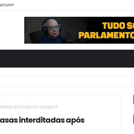
HATSAPP
ditadas após explosão no Jaguaré
casas interditadas após