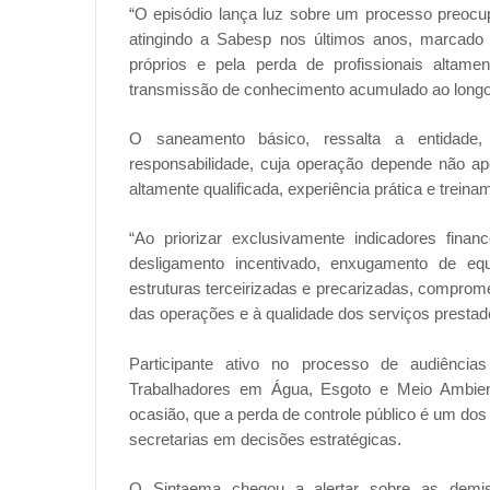
“O episódio lança luz sobre um processo preocu
atingindo a Sabesp nos últimos anos, marcado 
próprios e pela perda de profissionais altame
transmissão de conhecimento acumulado ao longo d
O saneamento básico, ressalta a entidade,
responsabilidade, cuja operação depende não 
altamente qualificada, experiência prática e trein
“Ao priorizar exclusivamente indicadores fin
desligamento incentivado, enxugamento de equ
estruturas terceirizadas e precarizadas, comprom
das operações e à qualidade dos serviços presta
Participante ativo no processo de audiênci
Trabalhadores em Água, Esgoto e Meio Ambien
ocasião, que a perda de controle público é um do
secretarias em decisões estratégicas.
O Sintaema chegou a alertar sobre as demis