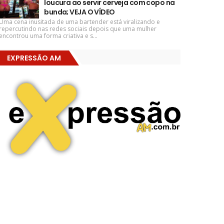
loucura ao servir cerveja com copo na
bunda; VEJA O VÍDEO
Uma cena inusitada de uma bartender está viralizando e
repercutindo nas redes sociais depois que uma mulher
encontrou uma forma criativa e s...
EXPRESSÃO AM