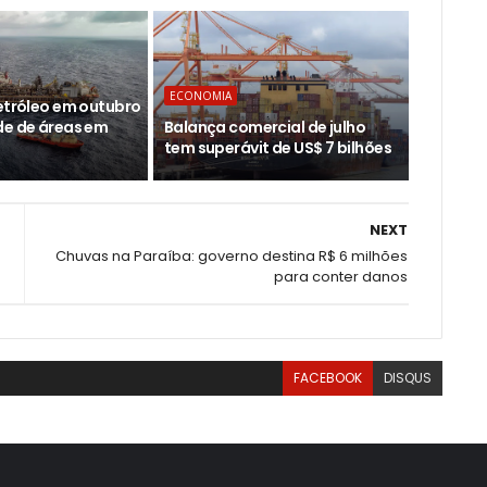
ECONOMIA
petróleo em outubro
de de áreas em
Balança comercial de julho
tem superávit de US$ 7 bilhões
NEXT
Chuvas na Paraíba: governo destina R$ 6 milhões
para conter danos
FACEBOOK
DISQUS