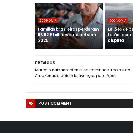
ECONOMIA
ECONOMIA
Famílias brasileiras perderam
Leilões de 
R$ 62,5 bilhões para bets em
terão recor
2025
disputa
PREVIOUS
Marcelo Palhano intensifica caminhada no sul do
Amazonas e defende avanços para Apuí
POST
COMMENT