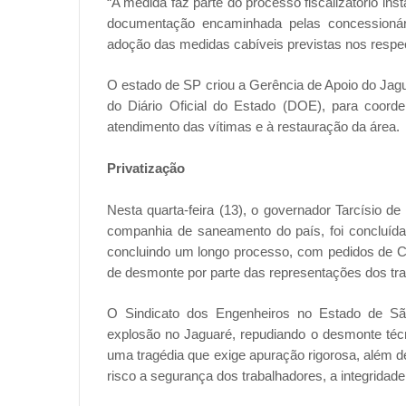
“A medida faz parte do processo fiscalizatório in
documentação encaminhada pelas concessionári
adoção das medidas cabíveis previstas nos respect
O estado de SP criou a Gerência de Apoio do Jagua
do Diário Oficial do Estado (DOE), para coor
atendimento das vítimas e à restauração da área.
Privatização
Nesta quarta-feira (13), o governador Tarcísio de
companhia de saneamento do país, foi concluída
concluindo um longo processo, com pedidos de C
de desmonte por parte das representações dos tr
O Sindicato dos Engenheiros no Estado de Sã
explosão no Jaguaré, repudiando o desmonte téc
uma tragédia que exige apuração rigorosa, além d
risco a segurança dos trabalhadores, a integridade