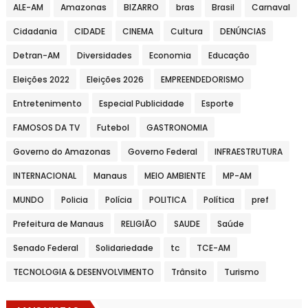
ALE-AM
Amazonas
BIZARRO
bras
Brasil
Carnaval
Cidadania
CIDADE
CINEMA
Cultura
DENÚNCIAS
Detran-AM
Diversidades
Economia
Educação
Eleições 2022
Eleições 2026
EMPREENDEDORISMO
Entretenimento
Especial Publicidade
Esporte
FAMOSOS DA TV
Futebol
GASTRONOMIA
Governo do Amazonas
Governo Federal
INFRAESTRUTURA
INTERNACIONAL
Manaus
MEIO AMBIENTE
MP-AM
MUNDO
Policia
Polícia
POLITICA
Política
pref
Prefeitura de Manaus
RELIGIÃO
SAUDE
Saúde
Senado Federal
Solidariedade
tc
TCE-AM
TECNOLOGIA & DESENVOLVIMENTO
Trânsito
Turismo