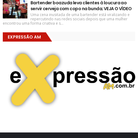
Bartender boazuda leva clientes à loucura ao
servir cerveja com copo na bunda; VEJA O VÍDEO
Uma cena inusitada de uma bartender está viralizando e
repercutindo nas redes sociais depois que uma mulher
encontrou uma forma criativa e s...
EXPRESSÃO AM