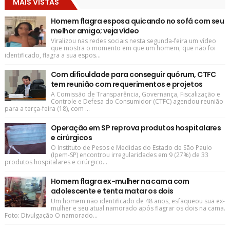
MAIS VISTAS
Homem flagra esposa quicando no sofá com seu
melhor amigo; veja vídeo
Viralizou nas redes sociais nesta segunda-feira um vídeo
que mostra o momento em que um homem, que não foi
identificado, flagra a sua espos...
Com dificuldade para conseguir quórum, CTFC
tem reunião com requerimentos e projetos
A Comissão de Transparência, Governança, Fiscalização e
Controle e Defesa do Consumidor (CTFC) agendou reunião
para a terça-feira (18), com ...
Operação em SP reprova produtos hospitalares
e cirúrgicos
O Instituto de Pesos e Medidas do Estado de São Paulo
(Ipem-SP) encontrou irregularidades em 9 (27%) de 33
produtos hospitalares e cirúrgico...
Homem flagra ex-mulher na cama com
adolescente e tenta matar os dois
Um homem não identificado de 48 anos, esfaqueou sua ex-
mulher e seu atual namorado após flagrar os dois na cama.
Foto: Divulgação O namorado...