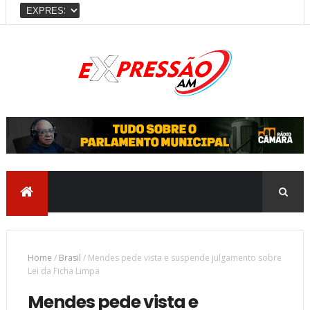
Home
/
Brasil
/
Mendes pede vista e suspende julgamento sobre
Lei da Ficha Limpa
Mendes pede vista e