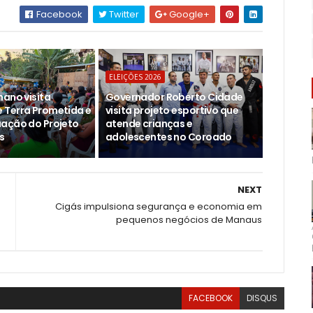
Facebook
Twitter
Google+
ELEIÇÕES 2026
hano visita
Governador Roberto Cidade
Terra Prometida e
visita projeto esportivo que
ação do Projeto
atende crianças e
s
adolescentes no Coroado
NEXT
Cigás impulsiona segurança e economia em
pequenos negócios de Manaus
FACEBOOK
DISQUS