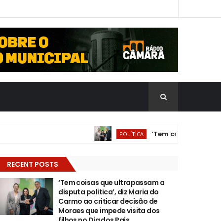
‘Tem coisas que ultrapass
POLÍTICA
RECENT POSTS
‘Tem coisas que ultrapassam a
disputa politica’, diz Maria do
Carmo ao criticar decisão de
Moraes que impede visita dos
filhos no Dia dos Pais