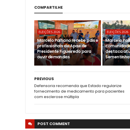
COMPARTILHE
ELEIÇÕES 2026
ELEIÇÕES 2026
Marcelo Palhano recebe pais e
Marcelo Pal
profissionais da Apae de
comunidade 
Presidente Figueiredo para
destaca atu
ouvir demandas
Sementinha
PREVIOUS
Defensoria recomenda que Estado regularize
fornecimento de medicamento para pacientes
com esclerose múltipla
POST
COMMENT