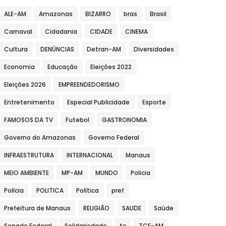
ALE-AM
Amazonas
BIZARRO
bras
Brasil
Carnaval
Cidadania
CIDADE
CINEMA
Cultura
DENÚNCIAS
Detran-AM
Diversidades
Economia
Educação
Eleições 2022
Eleições 2026
EMPREENDEDORISMO
Entretenimento
Especial Publicidade
Esporte
FAMOSOS DA TV
Futebol
GASTRONOMIA
Governo do Amazonas
Governo Federal
INFRAESTRUTURA
INTERNACIONAL
Manaus
MEIO AMBIENTE
MP-AM
MUNDO
Policia
Polícia
POLITICA
Política
pref
Prefeitura de Manaus
RELIGIÃO
SAUDE
Saúde
Senado Federal
Solidariedade
tc
TCE-AM