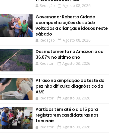
Redação
Agosto 08, 2026
Governador Roberto Cidade
acompanha ações de saúde
voltadas a crianças e idosos neste
sábado
Redação
Agosto 08, 2026
Desmatamento na Amazônia cai
36,87% no último ano
Redator
Agosto 08, 2026
Atraso na ampliação do teste do
pezinho dificulta diagnóstico da
AME
Redator
Agosto 08, 2026
Partidos têm até o dia 15 para
registrarem candidaturas nos
tribunais
Redator
Agosto 08, 2026